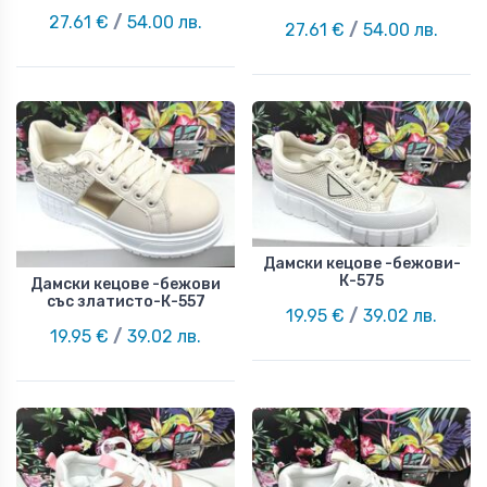
27.61 €
/
54.00 лв.
27.61 €
/
54.00 лв.
Дамски кецове -бежови-
К-575
Дамски кецове -бежови
със златисто-К-557
19.95 €
/
39.02 лв.
19.95 €
/
39.02 лв.