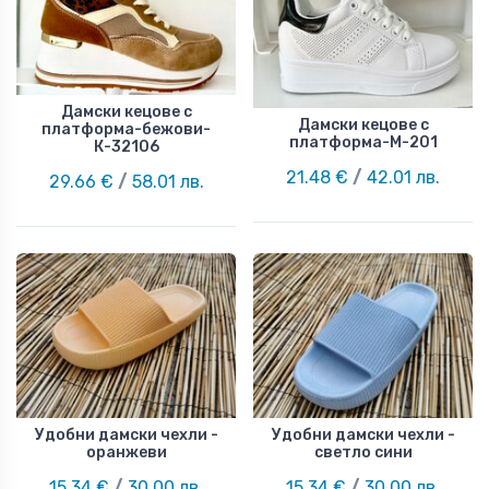
Дамски кецове с
Дамски кецове с
платформа-бежови-
платформа-М-201
К-32106
21.48 €
/
42.01 лв.
29.66 €
/
58.01 лв.
Удобни дамски чехли -
Удобни дамски чехли -
оранжеви
светло сини
15.34 €
/
30.00 лв.
15.34 €
/
30.00 лв.