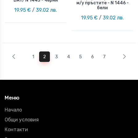
DAY/ N 1443 - черни
м/у пръстите - N 1446 -
бели
19.95 €
/
39.02 лв.
19.95 €
/
39.02 лв.
1
2
3
4
5
6
7
Меню
Начало
Общи условия
Контакти