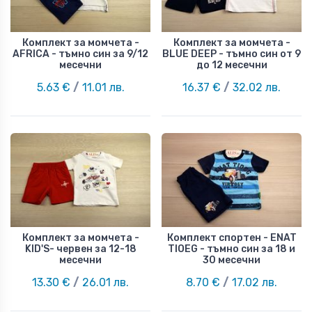
Комплект за момчета -
Комплект за момчета -
AFRICA - тъмно син за 9/12
BLUE DEEP - тъмно син от 9
месечни
до 12 месечни
5.63 €
/
11.01 лв.
16.37 €
/
32.02 лв.
Комплект за момчета -
Комплект спортен - ENAT
KID'S- червен за 12-18
TIOEG - тъмно син за 18 и
месечни
30 месечни
13.30 €
/
26.01 лв.
8.70 €
/
17.02 лв.