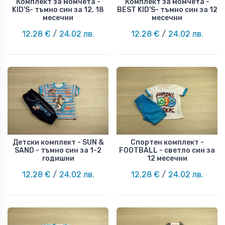
Комплект за момчета -
Комплект за момчета -
KID'S- тъмно син за 12, 18
BEST KID'S- тъмно син за 12
месечни
месечни
12.28 €
/
24.02 лв.
12.28 €
/
24.02 лв.
Детски комплект - SUN &
Спортен комплект -
SAND - тъмно син за 1-2
FOOTBALL - светло син за
годишни
12 месечни
12.28 €
/
24.02 лв.
12.28 €
/
24.02 лв.