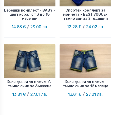
Бебешки комплект - BABY -
Спортен комплект за
цвят корал от 3 до 18
момчета - BEST VOGUE-
месечни
тъмно син за 2 годишни
14.83 €
/
29.00 лв.
12.28 €
/
24.02 лв.
Къси дънки за момче -G-
Къси дънки за момче -
тъмно сини за 6 месеца
тъмно сини за 12 месеца
13.81 €
/
27.01 лв.
13.81 €
/
27.01 лв.