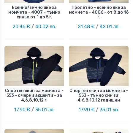
Есенно/зимно яке за
Пролетно - есенно яке за
момчета - 4007 - тъмно
момчета - 4006 - от 8 до 16
синьо от 1 до 5 г.
г.
20.46 €
/
40.02 лв.
21.48 €
/
42.01 лв.
Спортен екип за момчета -
Спортен екип за момчета -
553 - с черни акценти - за
553 - тъмно син за
4,6,8,10,12 г.
4,6,8,10,12 годишни
17.90 €
/
35.01 лв.
17.90 €
/
35.01 лв.