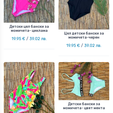
Детски цял бански за
момичета- циклама
Цял детски бански за
момичета-черен
19.95 €
/
39.02 лв.
19.95 €
/
39.02 лв.
Детски бански за
момичета- цвят мента