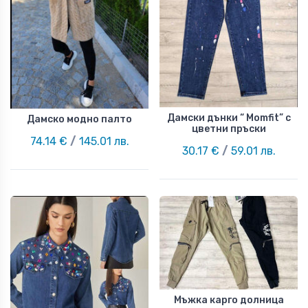
Дамски дънки “ Momfit” с
Дамско модно палто
цветни пръски
74.14 €
/
145.01 лв.
30.17 €
/
59.01 лв.
Мъжка карго долница