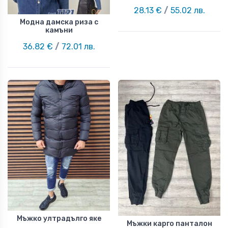
28.13 €
/
55.02 лв.
Модна дамска риза с
камъни
36.82 €
/
72.01 лв.
Мъжко ултрадълго яке
Мъжки карго панталон