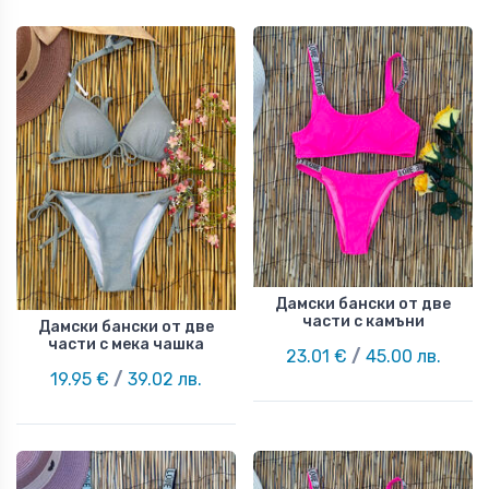
Дамски бански от две
части с камъни
Дамски бански от две
части с мека чашка
23.01 €
/
45.00 лв.
19.95 €
/
39.02 лв.