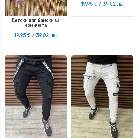
19.95 €
/
39.02 лв.
Детски цял бански за
момичета
19.95 €
/
39.02 лв.