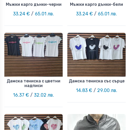
Мъжки карго дънки-черни
Мъжки карго дънки-бели
33.24 €
/
65.01 лв.
33.24 €
/
65.01 лв.
Дамска тениска с цветни
Дамска тениска със сърце
надписи
14.83 €
/
29.00 лв.
16.37 €
/
32.02 лв.