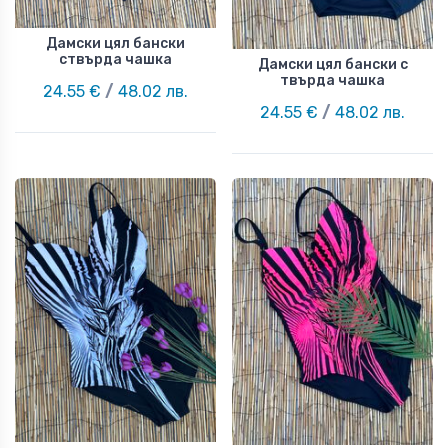
Дамски цял бански
ствърда чашка
Дамски цял бански с
твърда чашка
24.55 €
/
48.02 лв.
24.55 €
/
48.02 лв.