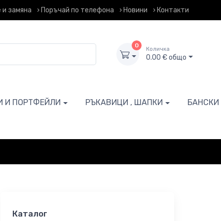
 и замяна
› Поръчай по телефона
› Новини
› Контакти
0
Количка
0.00 € общо
И И ПОРТФЕЙЛИ
РЪКАВИЦИ , ШАПКИ
БАНСКИ
Каталог