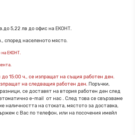
в.до 5,22 лв до офис на ЕКОНТ.
в., според населеното място.
 на ЕКОНТ.
иента.
до 15:00 ч., се изпращат на същия работен ден.
 изпращат на следващия работен ден.
Поръчки,
празници, се доставят на втория работен ден след
втоматично e-mail от нас . След това се свързваме
ме наличността на стоката, мястото за доставка,
ържем с Вас по телефон, или на посочения имейл