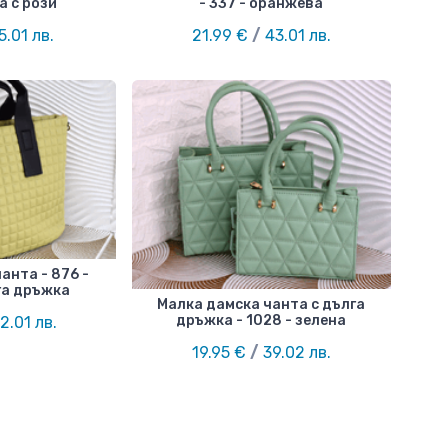
на с рози
- 337 - оранжева
5.01 лв.
21.99 €
/
43.01 лв.
анта - 876 -
га дръжка
Малка дамска чанта с дълга
дръжка - 1028 - зелена
2.01 лв.
19.95 €
/
39.02 лв.