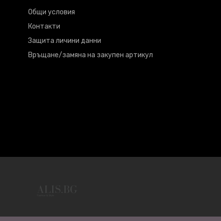
Общи условия
Контакти
Защита личини данни
Връщане/замяна на закупен артикул
© COPYRIGHT © 2026 - ALIS.BG - Alis.bg - Fashion & Style