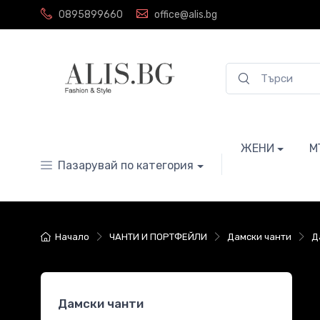
0895899660
office@alis.bg
ЖЕНИ
М
Пазарувай по категория
Начало
ЧАНТИ И ПОРТФЕЙЛИ
Дамски чанти
Д
Дамски чанти