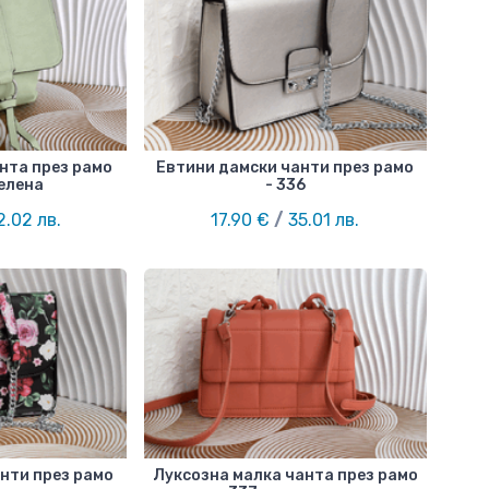
нта през рамо
Евтини дамски чанти през рамо
зелена
- 336
.02 лв.
17.90 €
/
35.01 лв.
нти през рамо
Луксозна малка чанта през рамо