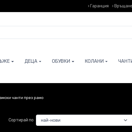
› Гаранция
› Връщане
ЪЖЕ
ДЕЦА
ОБУВКИ
КОЛАНИ
ЧАНТ
амски чанти през рамо
Сортирай по