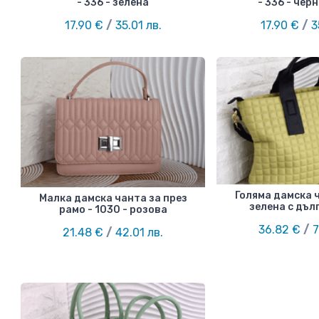
- 336 - зелена
- 336 - чер
17.90 €
/
35.01 лв.
17.90 €
/
3
Голяма дамска ч
Малка дамска чанта за през
зелена с дъл
рамо - 1030 - розова
36.82 €
/
7
21.48 €
/
42.01 лв.