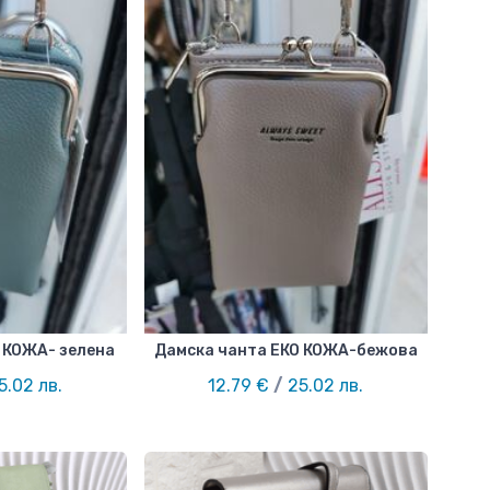
 КОЖА- зелена
Дамска чанта ЕКО КОЖА-бежова
5.02 лв.
12.79 €
/
25.02 лв.