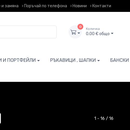
 и замяна
› Поръчай по телефона
› Новини
› Контакти
0
Количка
0.00 € общо
И И ПОРТФЕЙЛИ
РЪКАВИЦИ , ШАПКИ
БАНСКИ
1 - 16 / 16