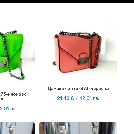
Дамска чанта-373-червена
373-неоново
21.48 €
/
42.01 лв.
на
2.01 лв.